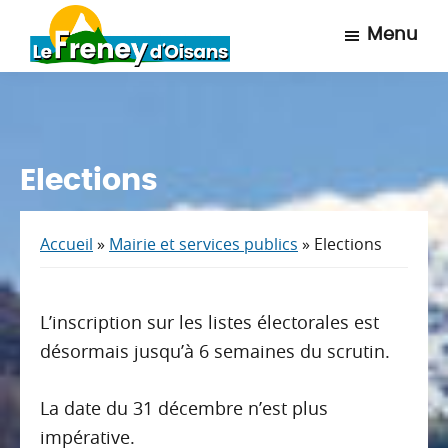
Passer
Passer
Menu
au
au
contenu
pied
Le
Site
Freney
principal
de
officiel
d'Oisans
page
de
la
Elections
Mairie
du
Accueil
»
Mairie et services publics
»
Elections
Freney
d'Oisans
L’inscription sur les listes électorales est
désormais jusqu’à 6 semaines du scrutin.
La date du 31 décembre n’est plus
impérative.